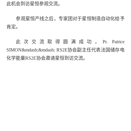
此机会到访星恒参观交流。
参观星恒产线之后，专家团对于星恒制造自动化给予
肯定。
此次交流取得圆满成功，Pr. Patrice
SIMON&mdash;&mdash;
RS2E协会副主任
代表法国储存电
化学能量RS2E协会邀请星恒到访交流。
上一篇：
上一篇：电动未来| 星恒电源15周年庆典暨滁州基地揭牌典礼隆重举办！
下一篇：
下一篇：星恒电源“变速”：以正合 以奇胜