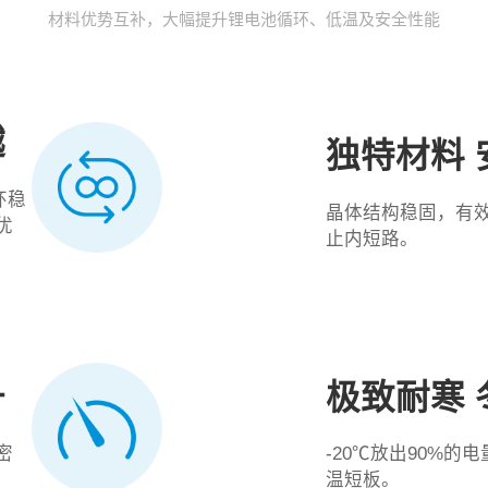
材料优势互补，大幅提升锂电池循环、低温及安全性能
越
独特材料 
环稳
晶体结构稳固，有
优
止内短路。
升
极致耐寒 
密
-20℃放出90%的
温短板。