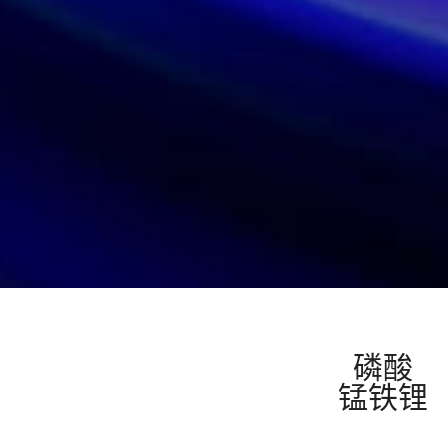
磷酸
锰铁锂