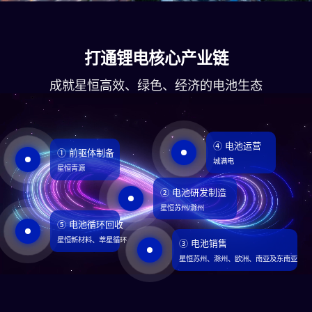
打通锂电核心产业链
成就星恒高效、绿色、经济的电池生态
④ 电池运营
① 前驱体制备
城满电
星恒青源
② 电池研发制造
星恒苏州/滁州
⑤ 电池循环回收
星恒新材料、萃星循环
③ 电池销售
星恒苏州、滁州、欧洲、南亚及东南亚