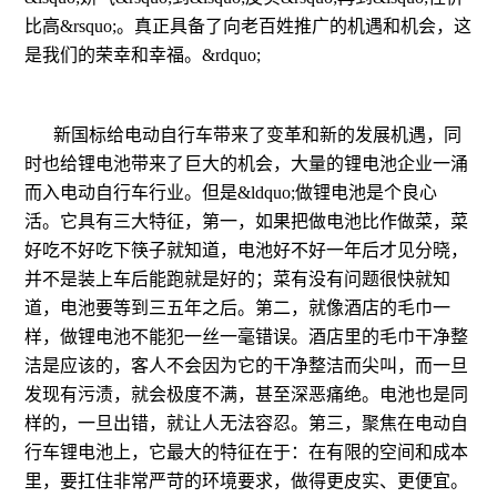
比高&rsquo;。真正具备了向老百姓推广的机遇和机会，这
是我们的荣幸和幸福。&rdquo;
新国标给电动自行车带来了变革和新的发展机遇，同
时也给锂电池带来了巨大的机会，大量的锂电池企业一涌
而入电动自行车行业。但是&ldquo;做锂电池是个良心
活。它具有三大特征，第一，如果把做电池比作做菜，菜
好吃不好吃下筷子就知道，电池好不好一年后才见分晓，
并不是装上车后能跑就是好的；菜有没有问题很快就知
道，电池要等到三五年之后。第二，就像酒店的毛巾一
样，做锂电池不能犯一丝一毫错误。酒店里的毛巾干净整
洁是应该的，客人不会因为它的干净整洁而尖叫，而一旦
发现有污渍，就会极度不满，甚至深恶痛绝。电池也是同
样的，一旦出错，就让人无法容忍。第三，聚焦在电动自
行车锂电池上，它最大的特征在于：在有限的空间和成本
里，要扛住非常严苛的环境要求，做得更皮实、更便宜。