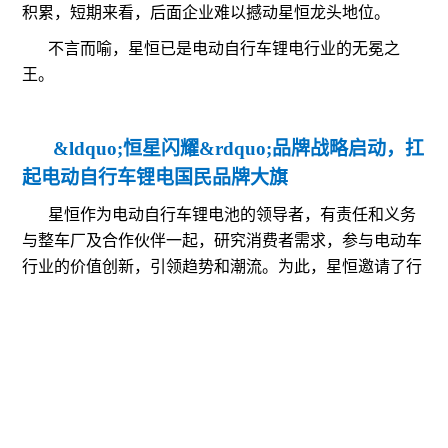
积累，短期来看，后面企业难以撼动星恒龙头地位。
不言而喻，星恒已是电动自行车锂电行业的无冕之
王。
&ldquo;恒星闪耀&rdquo;品牌战略启动，扛
起电动自行车锂电国民品牌大旗
星恒作为电动自行车锂电池的领导者，有责任和义务
与整车厂及合作伙伴一起，研究消费者需求，参与电动车
行业的价值创新，引领趋势和潮流。为此，星恒邀请了行
业著名的品牌营销实战专家、上海竞之道咨询创始人
&mdash;&mdash;陈名友先生，为星恒品牌和营销战略顾
问。并在展会现场，星恒正式宣布启动&ldquo;恒星闪耀
&rdquo;品牌战略工程，为锂电品牌赋能。