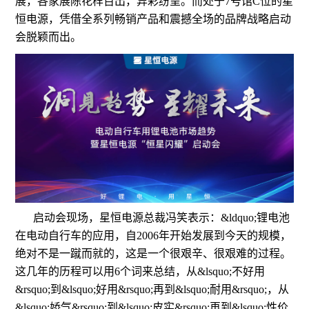
展，各家展陈花样百出，异彩纷呈。而处于7号馆C位的星
恒电源，凭借全系列畅销产品和震撼全场的品牌战略启动
会脱颖而出。
启动会现场，星恒电源总裁冯笑表示：&ldquo;锂电池
在电动自行车的应用，自2006年开始发展到今天的规模，
绝对不是一蹴而就的，这是一个很艰辛、很艰难的过程。
这几年的历程可以用6个词来总结，从&lsquo;不好用
&rsquo;到&lsquo;好用&rsquo;再到&lsquo;耐用&rsquo;，从
&lsquo;娇气&rsquo;到&lsquo;皮实&rsquo;再到&lsquo;性价