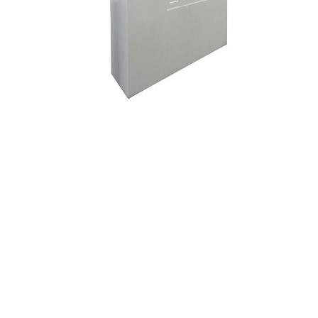
作为电动两轮车动力锂电池领域的龙头企业，星恒电源专注于动力锂
电池领域研发和制造超过16年。随着共享交通的快速发展，星恒电源
坚持“用户体验为先”，持续加强技术研发，提升产品性能，成为构建高
效实用共享动力方案的锂电先锋。