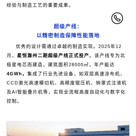
经验与制造工艺的重要成果。
超级产线：
以精密制造保障性能落地
优秀的设计需通过卓越的制造实现。2025年12
月，
星恒滁州二期超级产线正式投产
。该产线专为北
极星电芯而建造，建筑面积28000㎡，年产能达
4GWh，
集成了行业先进设备，如
双层高速涂布机
、
CCD激光高速模切机、高精度辊压机、钟罩式注液机
及AI智能叠片机等，实现全流程高度自动化与数字化
控制。