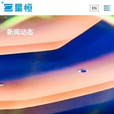
EN
新闻动态