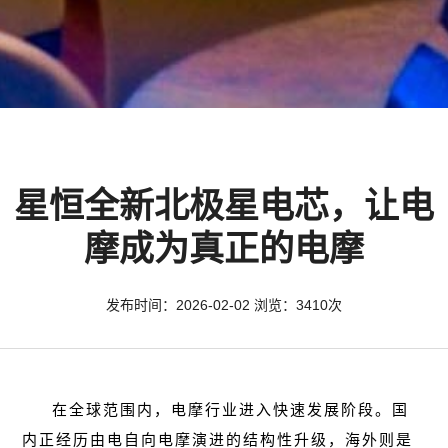
星恒全新北极星电芯，让电
摩成为真正的电摩
发布时间：2026-02-02 浏览：3410次
在全球范围内，电摩行业进入快速发展阶段。国
内正经历由电自向电摩演进的结构性升级，海外则是