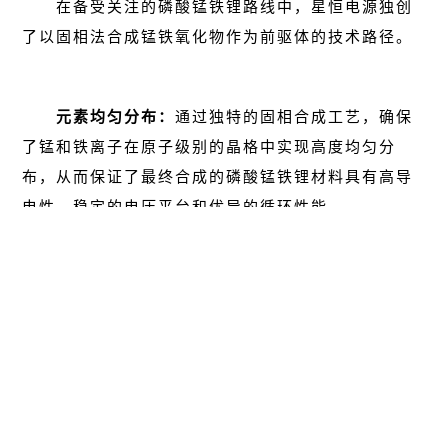
在备受关注的磷酸锰铁锂路线中，星恒电源独创
了以固相法合成锰铁氧化物作为前驱体的技术路径。
元素均匀分布：
通过独特的固相合成工艺，确保
了锰和铁离子在原子级别的晶格中实现高度均匀分
布，从而保证了最终合成的磷酸锰铁锂材料具有高导
电性、稳定的电压平台和优异的循环性能。
革命性工艺突破
——“预制技术”
：该技术通过低
温预处理工艺，对锰铁氧化物前驱体的研磨工序进行
了优化，使得后续的砂磨时间节省了50%，直接带来
产能提升超过50%。这不仅是一次工艺效率的飞跃，
更是星恒将技术创新直接转化为市场竞争力的生动体
现。