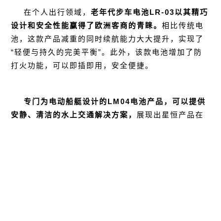
在个人出行领域，
老年代步车电池LR-03
以其精巧
设计和安全性能赢得了欧洲客商的青睐。
相比传统电
池，这款产品减重的同时续航能力大大提升，实现了
“轻便与持久的完美平衡”。此外，该款电池增加了防
打火功能，可以即插即用，安全便捷。
专门为电动船艇设计的LM04电池产品
，可以提供
安静、清洁的水上交通解决方案，
展现出星恒产品在
不同环境下的卓越适应性。
聚焦城市物流配送，
专为短途货运打造的
DC01
电
池
，精准解决了末端配送的续航焦虑与成本痛点。
快
递员借助其快速充放电特性，可在配送高峰时段持续
运营，提升效率。该电池产品从设计之初就瞄准了欧
洲市场的最高标准，符合EN50604认证及欧盟新电池