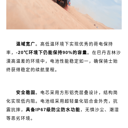
温域宽广
。高低温环境下实现优秀的荷电保持
率，
-20℃环境下仍能保持90%的容量
。在巴丹吉林沙
漠高温差的环境中，电池性能稳定如一，确保骑士始
终获得稳定的续航里程。
安全稳固
。电芯采用方形铝壳层叠设计，结构简
化实现低内阻。电池组采用超轻量化铝合金外壳，抗
震抗摔，
具备IP67级防尘防水功能
，无惧沙尘、潮湿
等恶劣环境。