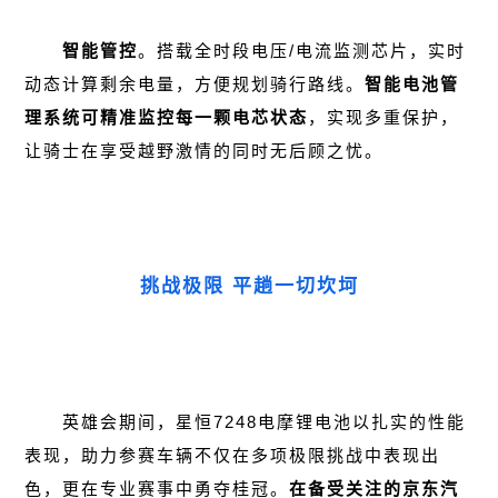
智能管控
。搭载全时段电压/电流监测芯片，实时
动态计算剩余电量，方便规划骑行路线。
智能电池管
理系统可精准监控每一颗电芯状态
，实现多重保护，
让骑士在享受越野激情的同时无后顾之忧。
挑战极限 平趟一切坎坷
英雄会期间，星恒7248电摩锂电池以扎实的性能
表现，助力参赛车辆不仅在多项极限挑战中表现出
色，更在专业赛事中勇夺桂冠。
在备受关注的京东汽