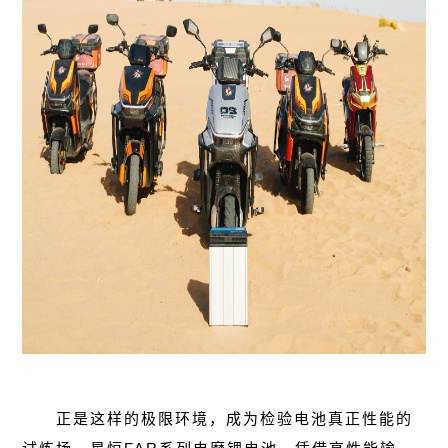
正是这样的极限环境，成为检验电池真正性能的