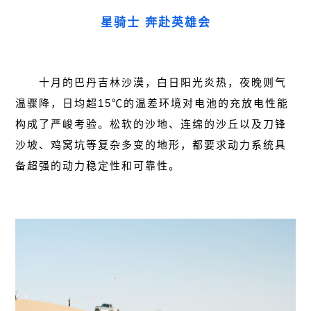
星骑士 奔赴英雄会
十月的巴丹吉林沙漠，白日阳光炎热，夜晚则气
温骤降，日均超15℃的温差环境对电池的充放电性能
构成了严峻考验。松软的沙地、连绵的沙丘以及刀锋
沙坡、鸡窝坑等复杂多变的地形，都要求动力系统具
备超强的动力稳定性和可靠性。