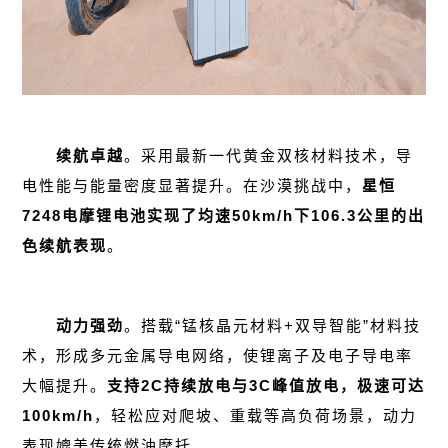
续航卓越
。采用最新一代黄金双核材料技术，导
电性能与能量密度显著提升。在沙漠挑战中，
星恒
7248电摩锂电池实现了均速50km/h下106.3公里的出
色续航表现
。
动力强劲
。搭载“锰核晶元材料+双导智能”材料技
术，形成多元金属导电网络，使锂离子及电子导电率
大幅提升。
支持2C持续放电与3C峰值放电
，
极速可达
100km/h
，轻松应对爬坡、重载等高负荷场景，动力
表现媲美传统燃油摩托。