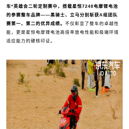
车*英雄会二轮定制赛中，搭载星恒7248电摩锂电池
的参赛整车品牌——黑骑士、立马分别斩获A组团队
赛第一、第二的优异成绩。
不仅彰显了整车的卓越性
能，更是星恒电摩锂电池高倍率放电性能和极端环境
适应能力的硬核印证。