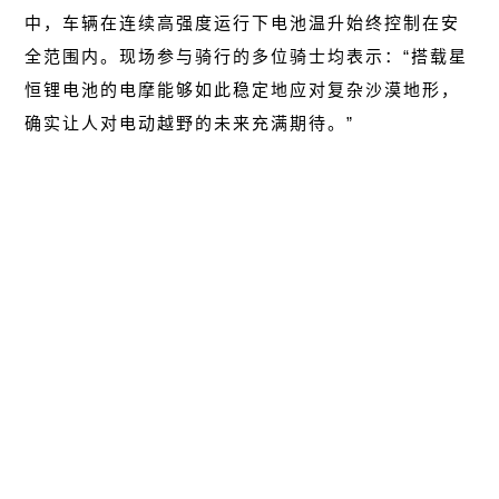
中，车辆在连续高强度运行下电池温升始终控制在安
全范围内。现场参与骑行的多位骑士均表示：“搭载星
恒锂电池的电摩能够如此稳定地应对复杂沙漠地形，
确实让人对电动越野的未来充满期待。”