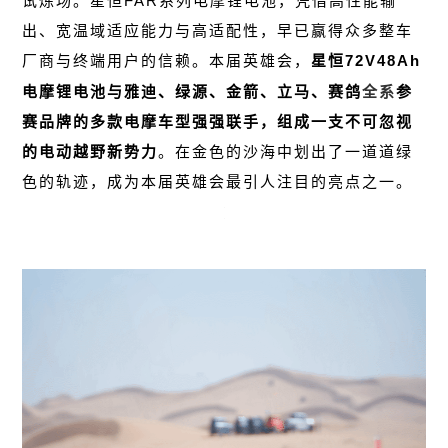
试炼场。星恒FAR系列电摩锂电池，凭借高性能输
出、宽温域适应能力与高适配性，早已赢得众多整车
厂商与终端用户的信赖。本届英雄会，
星恒72V48Ah
电摩锂电池与雅迪、绿源、金箭、立马、赛鸽
全系
参
赛品牌的多款电摩车型强强联手，组成一支不可忽视
的电动越野新势力
。在金色的沙海中划出了一道道绿
色的轨迹，成为本届英雄会最引人注目的亮点之一。