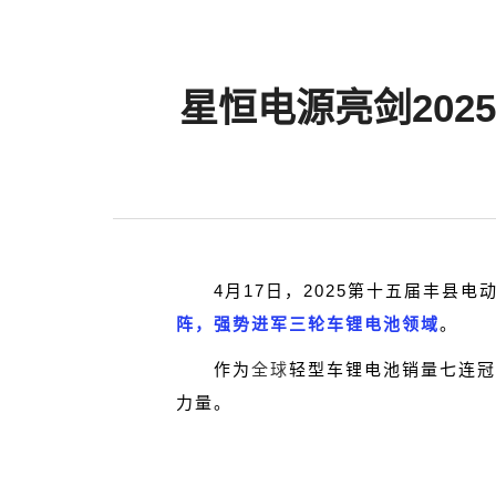
星恒电源亮剑20
4月17日，2025第十五届丰县
阵，强势进军三轮车锂电池领域
。
全球
作为
轻型车锂电池销量七连冠
力量。