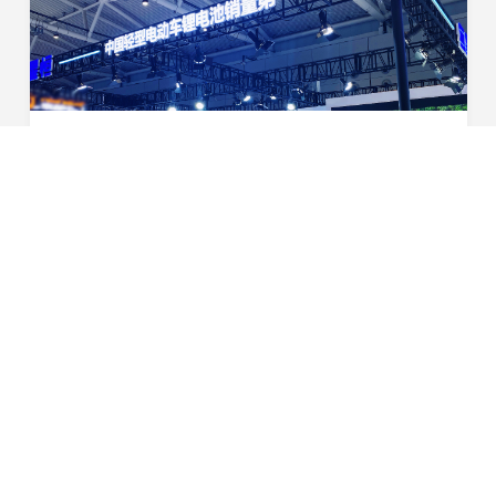
标杆立鼎！星恒高安全高性能双极锂电方案震撼济南展
8月22日，2025第24届中国（济南）新能源电动车三轮车及
零部件展览会（简称“济南展”）盛大启幕。作为蝉联轻型车
锂电池销量冠军宝座的行业领军者，星恒锂电池强势登陆济
2025-08-22
南展S5-08展位，携颠覆性的高安全+高性能双优...