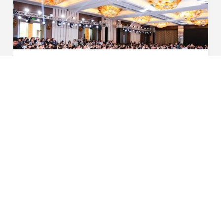
星恒受邀出席第九届全球汽车产业峰会
4月20日，作为全中国最大规模的上海车展官方同期活动之
一，本届峰会由盖世汽车主办、上海市国际展览有限公司联
合主办，峰会规模高达人次。本届峰会参会企业多达余家，
2017-04-20
超过家媒体对峰会进行全程报道。首先我对星恒电源...