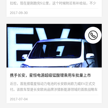
拉松，现在是刚跑完5公里，这个时候附近有补给站，不少
队友会喝点水补充能量，星恒作为参赛选手，跟上了第一阵
2017-09-30
营，为了给接下来37公里做准备，因此也选择做些补...
携手长安，星恒电源超级锰酸锂乘用车批量上市
近日，首批搭载星恒动力电池的长安欧尚欧力威EV正式交
付。该款车型是长安欧尚品牌涉猎新能源领域的首款战略车
型，也是依托长安汽车全球研发体系，在新能源汽车共享领
2017-07-04
域的研发资源和研究成果，拥有35kWh高效锂电池...