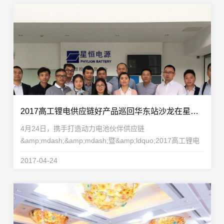
2017高工锂电供应链好产品巡回华东站沙龙在星恒获得圆满成功
4月24日，携手打造动力电池伙伴供应链
&amp;mdash;&amp;mdash;暨&amp;ldquo;2017高工锂电
供应链好产品巡回华东站沙龙&amp;rdquo;在星恒电源股份
2017-04-24
有限公司获得圆满成功。本次沙龙吸引了来自电池、材料、
设备等领域的50多...