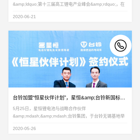
&amp;ldquo;第十三届高工锂电产业峰会&amp;rdquo;，在
大会上发表了题为&amp;ldquo;轻型车市场锂电化
2020-06-21
&amp;lsquo;会战&amp;rsquo;&amp;rdquo;的主题演讲，
阐述细分为王，助力...
台铃加盟“恒星伙伴计划”，星恒&amp;台铃新国标超远里程挑战赛再创123.1km 新纪录！
5月25日，星恒锂电池与战略合作伙伴
&amp;mdash;&amp;mdash;台铃集团，于台铃无锡基地举
办&amp;ldquo;恒星伙伴计划&amp;rdquo;签约，台铃集团
2020-05-26
宣布正式加盟&amp;ldquo;恒星伙伴计划&amp;rdquo;，恒
星伙伴再添一员！星恒...