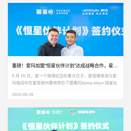
重磅！爱玛加盟“恒星伙伴计划”达成战略合作，星恒&amp;爱玛共创豪锂新时代
8 月 26 日，是一个值得纪念的重大日子。星恒锂电池与爱
玛电动车在星恒滁州基地举办了隆重的&amp;ldquo;恒星伙
伴计划&amp;rdquo;签约仪式。爱玛科技集团正式加入星恒
2020-08-26
推出的&amp;ldquo;恒星伙伴计划&amp;rdquo;，双方...