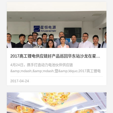
2017高工锂电供应链好产品巡回华东站沙龙在星恒获得圆满成功
4月24日，携手打造动力电池伙伴供应链
&amp;mdash;&amp;mdash;暨&amp;ldquo;2017高工锂电
供应链好产品巡回华东站沙龙&amp;rdquo;在星恒电源股份
2017-04-24
有限公司获得圆满成功。本次沙龙吸引了来自电池、材料、
设备等领域的50多...