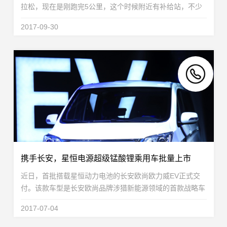
拉松，现在是刚跑完5公里，这个时候附近有补给站，不少
队友会喝点水补充能量，星恒作为参赛选手，跟上了第一阵
2017-09-30
营，为了给接下来37公里做准备，因此也选择做些补...
携手长安，星恒电源超级锰酸锂乘用车批量上市
近日，首批搭载星恒动力电池的长安欧尚欧力威EV正式交
付。该款车型是长安欧尚品牌涉猎新能源领域的首款战略车
型，也是依托长安汽车全球研发体系，在新能源汽车共享领
2017-07-04
域的研发资源和研究成果，拥有35kWh高效锂电池...