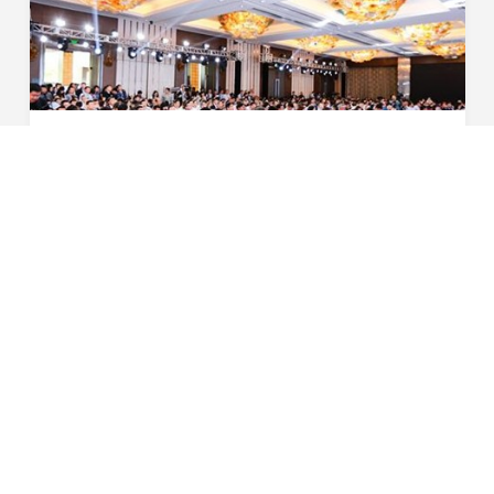
星恒受邀出席第九届全球汽车产业峰会
4月20日，作为全中国最大规模的上海车展官方同期活动之
一，本届峰会由盖世汽车主办、上海市国际展览有限公司联
合主办，峰会规模高达人次。本届峰会参会企业多达余家，
2017-04-20
超过家媒体对峰会进行全程报道。首先我对星恒电源...